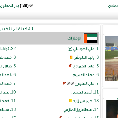
(39')
حمادي
بدر المطوع
تشكيلة المنتخبين
الإمارات
22.
1.
علي الحوسني (ح)
نواف ا
3.
3.
وليد البلوشي
فهد شا
5.
5.
عامر الحمادي
طلال ال
6.
6.
مهند العميم
فهد اله
7.
7.
علي الهاجري
فهد الع
10.
11.
أحمد الجنيبي
عبد ال
ع
11.
13.
خميس زايد
فهد ال
13.
14.
عبدالعزيز المازمي
مساعد 