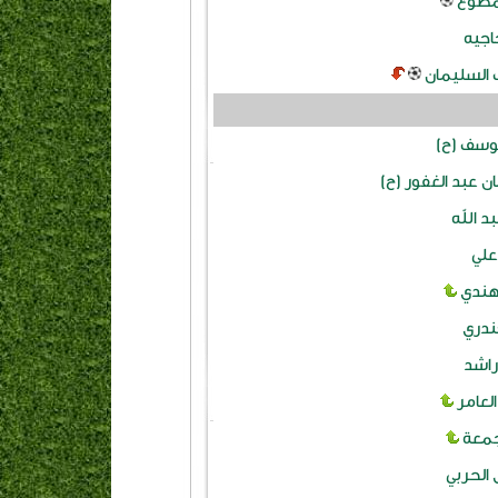
مطوع
اجيه
السليمان
وسف (ح)
 عبد الغفور (ح)
د الله
لي
هندي
ندري
راشد
لعامر
جمعة
الحربي