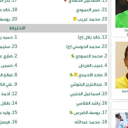
17.
15.
اسماعيل الحمادي
بدر ال
18.
21.
عمر العمودي
خالد ح
20.
23.
محمد غريب
يوسف 
الاحتياط
نا
1.
12.
خالد بلال (ح)
حميد ي
23.
22.
محمد الحوسني (ح)
سليمان
2.
2.
محمد العمودي
ضاري عب
4.
4.
حبيب الفردان
حسين ع
8.
8.
ماجد الأحمدي
صالح ال
9.
9.
عبدالعزيز البلوشي
علي الك
حمد
12.
10.
اسماعيل الجنيبي
أحمد 
14.
16.
راشد الفلاسي
طلال ا
15.
17.
يوسف الضرس
وليد 
16.
18.
محمد عبدالله
فيصل 