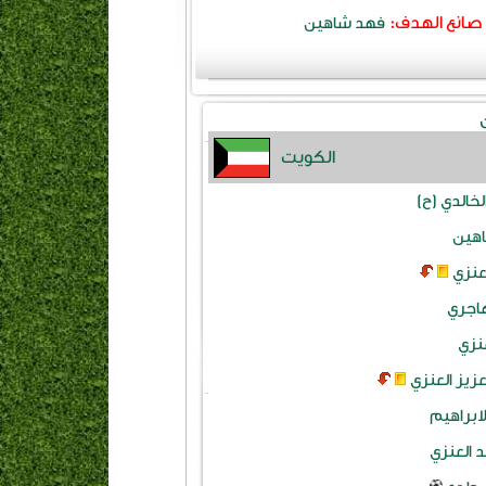
صانع الهدف:
فهد شاهين
الكويت
لخالدي (ح)
هين
عنزي
اجري
نزي
عزيز العنزي
ابراهيم
العنزي