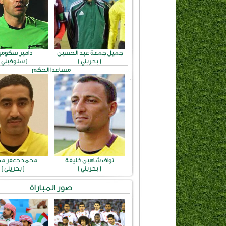
جميل جمعة عبد الحسين
دامير سكومي
( بحريني )
( سلوفيني )
مساعدا الحكم
نواف شاهين خليفة
محمد جعفر م
( بحريني )
( بحريني )
صور المباراة