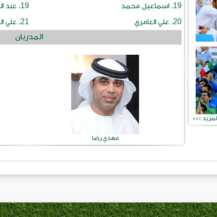
19.
19.
اسماعيل محمد
عبد ال
21.
20.
علي العامري
علي ا
المدربان
لمزيد >>>
مهدي رضا