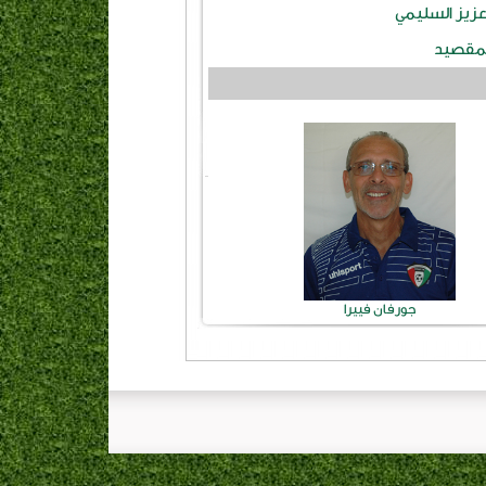
عزيز السليمي
لمقصيد
جورفان فييرا